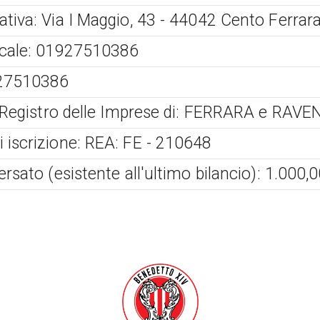
tiva: Via I Maggio, 43 - 44042 Cento Ferrara 
scale: 01927510386
927510386
al Registro delle Imprese di: FERRARA e RAV
 iscrizione: REA: FE - 210648
ersato (esistente all'ultimo bilancio): 1.000,