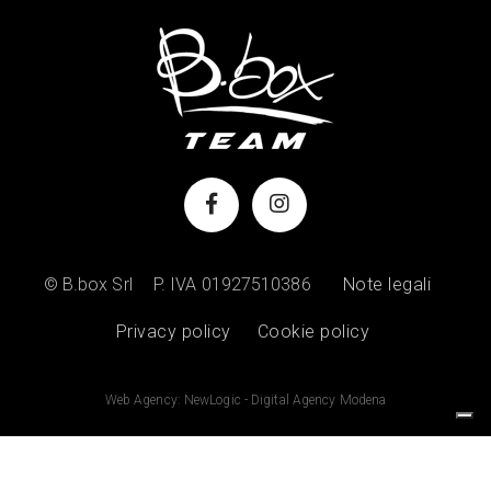
© B.box Srl
P. IVA 01927510386
Note legali
Privacy policy
Cookie policy
Web Agency: NewLogic - Digital Agency Modena