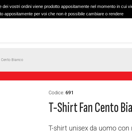
e dei vostri ordini viene prodotto appositamente nel momento in cui v
to appositamente per voi che non è possibile cambiare o rendere
n Cento Bianco
Codice:
691
T-Shirt Fan Cento Bi
T-shirt unisex da uomo con