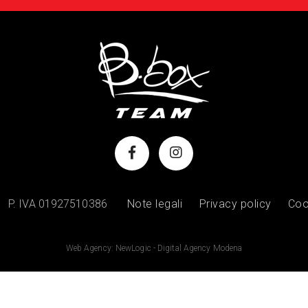
P. IVA 01927510386
Note legali
Privacy policy
Coo
Web Agency: NewLogic - Digital Agency Modena