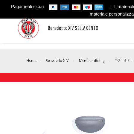
Pagamenti sicuri
| Il material
materiale personalizza
Benedetto XIV SELLA CENTO
Home
Benedetto XIV
Merchandising
T-Shirt Fa